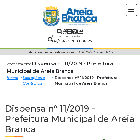
Prefeitura
ir
conteudo
Municipal
de
Última atualização:
04/08/2026 às 08:27
Areia
Informações atualizadas em 30/05/2019 às 16:09
Branca
Dispensa n° 11/2019 - Prefeitura
você esta em:
Municipal de Areia Branca
Inicial
Licitações e
Dispensa n° 11/2019 - Prefeitura
Contratos
Municipal de Areia Branca
Dispensa n° 11/2019 -
Prefeitura Municipal de Areia
Branca