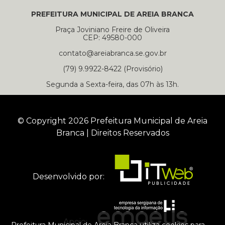
PREFEITURA MUNICIPAL DE AREIA BRANCA
Praça Joviniano Freire de Oliveira
CEP: 49580-000
contato@areiabranca.se.gov.br
(79) 9.9922-8422 (Provisório)
Segunda a Sexta-feira, das 07h às 13h.
© Copyright 2026 Prefeitura Municipal de Areia
Branca | Direitos Reservados
Desenvolvido por:
Apoio: