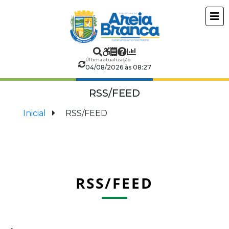
Prefeitura
ir
conteudo
Municipal
de
Última atualização:
04/08/2026 às 08:27
Areia
RSS/FEED
Branca
Inicial
RSS/FEED
RSS/FEED