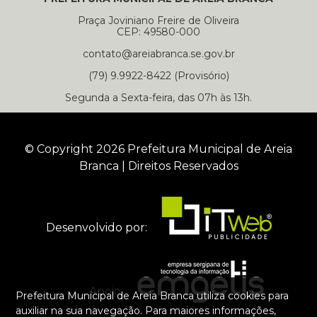
Praça Joviniano Freire de Oliveira
CEP: 49580-000
contato@areiabranca.se.gov.br
(79) 9.9922-8422 (Provisório)
Segunda a Sexta-feira, das 07h às 13h.
© Copyright 2026 Prefeitura Municipal de Areia
Branca | Direitos Reservados
Desenvolvido por:
Apoio:
Prefeitura Municipal de Areia Branca utiliza cookies para
auxiliar na sua navegação. Para maiores informações,