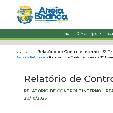
Prefeitura
ir
conteudo
Municipal
de
Inicial
O Município
Inst
Areia
Branca
Relatório de Controle Interno - 3° T
você esta em:
Inicial
Relatórios
Relatório de Controle Interno - 3° Trim
Relatório de Contro
RELATÓRIO DE CONTROLE INTERNO - RT
20/10/2025