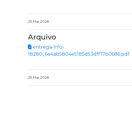
29.Mai.2026
Arquivo
entrega-lrfci-
18280_6e4ab5804e5185d53dff17b0686.pdf
29.Mai.2026