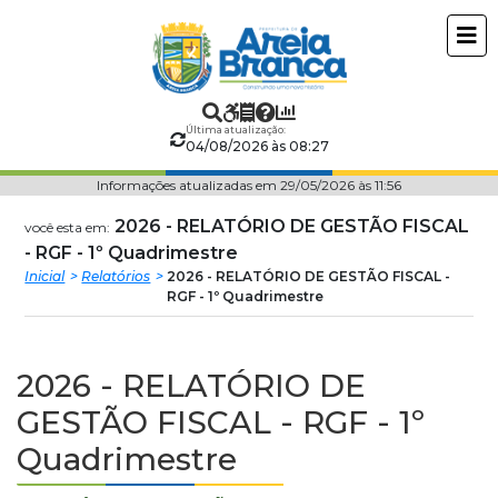
Prefeitura
ir
conteudo
Municipal
de
Última atualização:
04/08/2026 às 08:27
Areia
Informações atualizadas em 29/05/2026 às 11:56
Branca
2026 - RELATÓRIO DE GESTÃO FISCAL
você esta em:
- RGF - 1º Quadrimestre
Inicial
Relatórios
2026 - RELATÓRIO DE GESTÃO FISCAL -
RGF - 1º Quadrimestre
2026 - RELATÓRIO DE
GESTÃO FISCAL - RGF - 1º
Quadrimestre