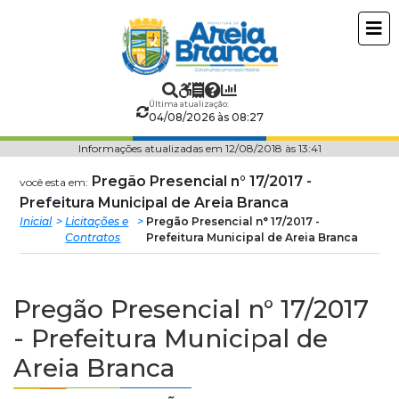
Prefeitura
ir
conteudo
Municipal
de
Última atualização:
04/08/2026 às 08:27
Areia
Informações atualizadas em 12/08/2018 às 13:41
Branca
Pregão Presencial n° 17/2017 -
você esta em:
Prefeitura Municipal de Areia Branca
Inicial
Licitações e
Pregão Presencial n° 17/2017 -
Contratos
Prefeitura Municipal de Areia Branca
Pregão Presencial n° 17/2017
- Prefeitura Municipal de
Areia Branca