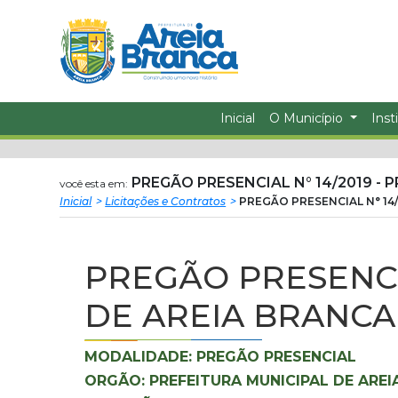
Prefeitura
ir
conteudo
Municipal
de
Inicial
O Município
Inst
Areia
Branca
PREGÃO PRESENCIAL N° 14/2019 - 
você esta em:
Inicial
Licitações e Contratos
PREGÃO PRESENCIAL N° 14/
PREGÃO PRESENCIA
DE AREIA BRANCA
MODALIDADE: PREGÃO PRESENCIAL
ORGÃO: PREFEITURA MUNICIPAL DE ARE