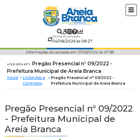
Prefeitura
ir
conteudo
Municipal
de
Última atualização:
04/08/2026 às 08:27
Areia
Informações atualizadas em 27/05/2022 às 07:58
Branca
Pregão Presencial n° 09/2022 -
você esta em:
Prefeitura Municipal de Areia Branca
Inicial
Licitações e
Pregão Presencial n° 09/2022 -
Contratos
Prefeitura Municipal de Areia Branca
Pregão Presencial n° 09/2022
- Prefeitura Municipal de
Areia Branca