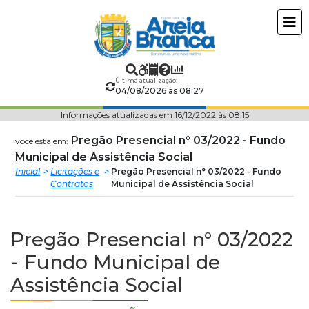
Prefeitura
ir
conteudo
Municipal
de
Última atualização:
04/08/2026 às 08:27
Areia
Informações atualizadas em 16/12/2022 às 08:15
Branca
Pregão Presencial n° 03/2022 - Fundo
você esta em:
Municipal de Assistência Social
Inicial
Licitações e
Pregão Presencial n° 03/2022 - Fundo
Contratos
Municipal de Assistência Social
Pregão Presencial n° 03/2022
- Fundo Municipal de
Assistência Social