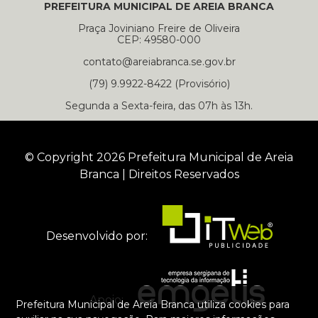
PREFEITURA MUNICIPAL DE AREIA BRANCA
Praça Joviniano Freire de Oliveira
CEP: 49580-000
contato@areiabranca.se.gov.br
(79) 9.9922-8422 (Provisório)
Segunda a Sexta-feira, das 07h às 13h.
© Copyright 2026 Prefeitura Municipal de Areia
Branca | Direitos Reservados
Desenvolvido por:
Apoio:
Prefeitura Municipal de Areia Branca utiliza cookies para