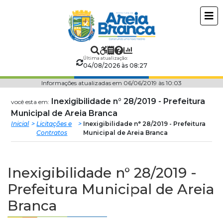
Prefeitura
ir
conteudo
Municipal
de
Última atualização:
04/08/2026 às 08:27
Areia
Informações atualizadas em 06/06/2019 às 10:03
Branca
Inexigibilidade n° 28/2019 - Prefeitura
você esta em:
Municipal de Areia Branca
Inicial
Licitações e
Inexigibilidade n° 28/2019 - Prefeitura
Contratos
Municipal de Areia Branca
Inexigibilidade n° 28/2019 -
Prefeitura Municipal de Areia
Branca