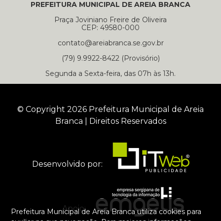
PREFEITURA MUNICIPAL DE AREIA BRANCA
Praça Joviniano Freire de Oliveira
CEP: 49580-000
contato@areiabranca.se.gov.br
(79) 9.9922-8422 (Provisório)
Segunda a Sexta-feira, das 07h às 13h.
© Copyright 2026 Prefeitura Municipal de Areia
Branca | Direitos Reservados
Desenvolvido por:
Apoio:
Prefeitura Municipal de Areia Branca utiliza cookies para