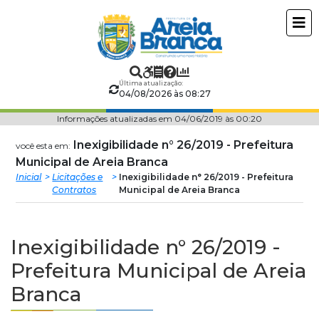
Prefeitura
ir
conteudo
Municipal
de
Última atualização:
04/08/2026 às 08:27
Areia
Informações atualizadas em 04/06/2019 às 00:20
Branca
Inexigibilidade n° 26/2019 - Prefeitura
você esta em:
Municipal de Areia Branca
Inicial
Licitações e
Inexigibilidade n° 26/2019 - Prefeitura
Contratos
Municipal de Areia Branca
Inexigibilidade n° 26/2019 -
Prefeitura Municipal de Areia
Branca