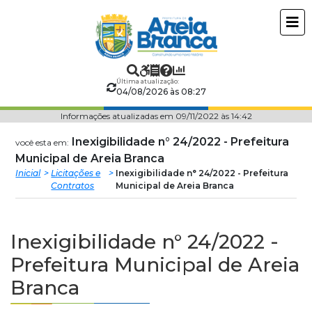
Prefeitura
ir
conteudo
Municipal
de
Última atualização:
04/08/2026 às 08:27
Areia
Informações atualizadas em 09/11/2022 às 14:42
Branca
Inexigibilidade n° 24/2022 - Prefeitura
você esta em:
Municipal de Areia Branca
Inicial
Licitações e
Inexigibilidade n° 24/2022 - Prefeitura
Contratos
Municipal de Areia Branca
Inexigibilidade n° 24/2022 -
Prefeitura Municipal de Areia
Branca