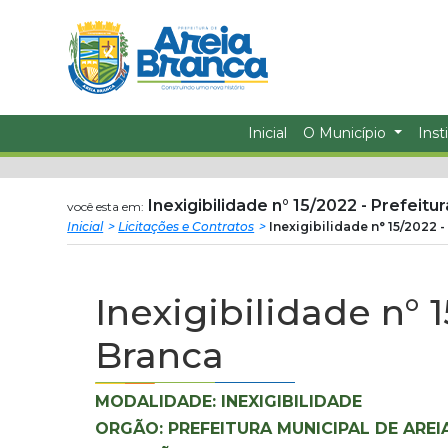
Prefeitura
ir
conteudo
Municipal
de
Inicial
O Município
Inst
Areia
Branca
Inexigibilidade n° 15/2022 - Prefeitu
você esta em:
Inicial
Licitações e Contratos
Inexigibilidade n° 15/2022 
Inexigibilidade n° 
Branca
MODALIDADE: INEXIGIBILIDADE
ORGÃO: PREFEITURA MUNICIPAL DE ARE