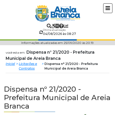
Prefeitura
ir
conteudo
Municipal
de
Última atualização:
04/08/2026 às 08:27
Areia
Informações atualizadas em 25/09/2020 às 20:19
Branca
Dispensa n° 21/2020 - Prefeitura
você esta em:
Municipal de Areia Branca
Inicial
Licitações e
Dispensa n° 21/2020 - Prefeitura
Contratos
Municipal de Areia Branca
Dispensa n° 21/2020 -
Prefeitura Municipal de Areia
Branca