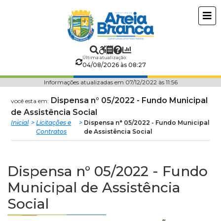
Prefeitura
ir
conteudo
Municipal
de
Última atualização:
04/08/2026 às 08:27
Areia
Informações atualizadas em 07/12/2022 às 11:56
Branca
Dispensa n° 05/2022 - Fundo Municipal
você esta em:
de Assistência Social
Inicial
Licitações e
Dispensa n° 05/2022 - Fundo Municipal
Contratos
de Assistência Social
Dispensa n° 05/2022 - Fundo
Municipal de Assistência
Social