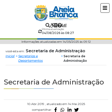
Prefeitura
ir
conteudo
Municipal
de
Última atualização:
04/08/2026 às 08:27
Areia
Informações atualizadas em 14/05/2025 às 09:12
Branca
Secretaria de Administração
você esta em:
Inicial
Secretarias e
Secretaria de
Departamentos
Administração
Secretaria de Administração
10.Abr.2019 , atualizado em 14.Mai.2025
compartilhar: